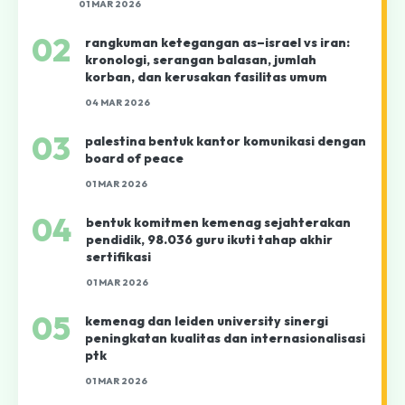
01 MAR 2026
02
rangkuman ketegangan as–israel vs iran:
kronologi, serangan balasan, jumlah
korban, dan kerusakan fasilitas umum
04 MAR 2026
03
palestina bentuk kantor komunikasi dengan
board of peace
01 MAR 2026
04
bentuk komitmen kemenag sejahterakan
pendidik, 98.036 guru ikuti tahap akhir
sertifikasi
01 MAR 2026
05
kemenag dan leiden university sinergi
peningkatan kualitas dan internasionalisasi
ptk
01 MAR 2026