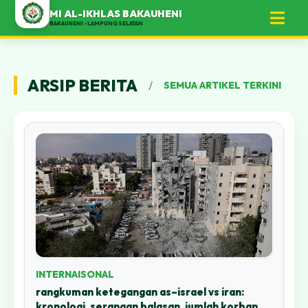
-Ikhlas Bakauheni | Penerimaan Peserta Didik Baru (PPDB) TP. 2026/202
MI AL-IKHLAS BAKAUHENI
BAKAUHENI - LAMPUNG SELATAN
ARSIP BERITA
/
SEMUA ARTIKEL TERKINI
INTERNAISONAL
rangkuman ketegangan as–israel vs iran:
kronologi, serangan balasan, jumlah korban,